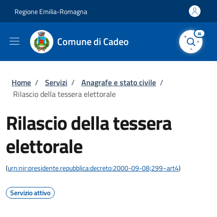
Salta al contenuto principale
Skip to footer content
Regione Emilia-Romagna
AI
Comune di Cadeo
Briciole di pane
Home
/
Servizi
/
Anagrafe e stato civile
/
Rilascio della tessera elettorale
Rilascio della tessera
elettorale
(
urn:nir:presidente.repubblica:decreto:2000-09-08;299~art4
)
Servizio attivo