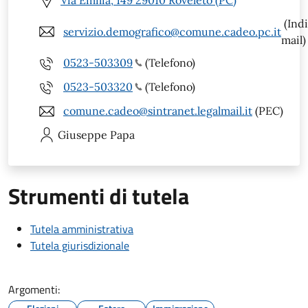
Via Emilia, 149 29010 Roveleto (PC)
(Indi
servizio.demografico@comune.cadeo.pc.it
mail)
0523-503309
(Telefono)
0523-503320
(Telefono)
comune.cadeo@sintranet.legalmail.it
(PEC)
Giuseppe
Papa
Strumenti di tutela
Tutela amministrativa
Tutela giurisdizionale
Argomenti: