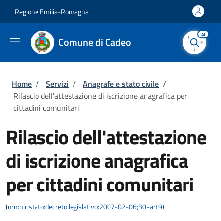
Salta al contenuto principale
Skip to footer content
Regione Emilia-Romagna
AI
Comune di Cadeo
Briciole di pane
Home
/
Servizi
/
Anagrafe e stato civile
/
Rilascio dell'attestazione di iscrizione anagrafica per
cittadini comunitari
Rilascio dell'attestazione
di iscrizione anagrafica
per cittadini comunitari
(
urn:nir:stato:decreto.legislativo:2007-02-06;30~art9
)