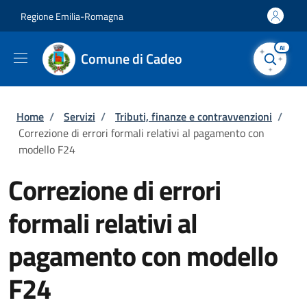
Salta al contenuto principale
Skip to footer content
Regione Emilia-Romagna
AI
Comune di Cadeo
Briciole di pane
Home
/
Servizi
/
Tributi, finanze e contravvenzioni
/
Correzione di errori formali relativi al pagamento con
modello F24
Correzione di errori
formali relativi al
pagamento con modello
F24