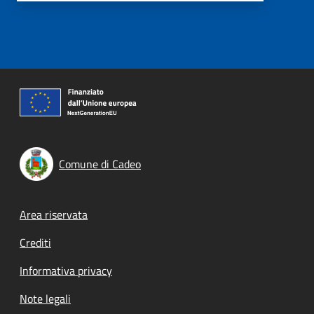
Comune di Cadeo
Footer menu
Area riservata
Crediti
Informativa privacy
Note legali