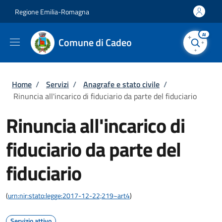
Salta al contenuto principale
Skip to footer content
Regione Emilia-Romagna
AI
Comune di Cadeo
Briciole di pane
Home
/
Servizi
/
Anagrafe e stato civile
/
Rinuncia all'incarico di fiduciario da parte del fiduciario
Rinuncia all'incarico di
fiduciario da parte del
fiduciario
(
urn:nir:stato:legge:2017-12-22;219~art4
)
Servizio attivo