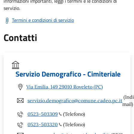
informazioni importanti, leggi i termini e le condizioni di
servizio.
Termini e condizioni di servizio
Contatti
Servizio Demografico - Cimiteriale
Via Emilia, 149 29010 Roveleto (PC)
(Indi
servizio.demografico@comune.cadeo.pc.it
mail)
0523-503309
(Telefono)
0523-503320
(Telefono)