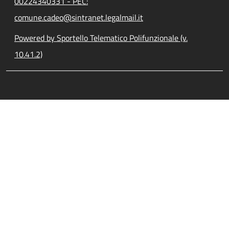
00224340331 - PEC:
comune.cadeo@sintranet.legalmail.it
Powered by Sportello Telematico Polifunzionale (v.
10.41.2)