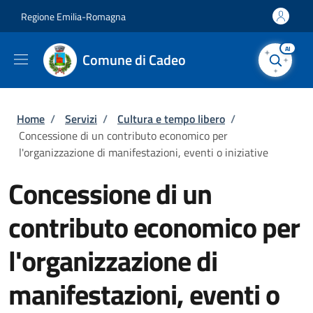
Salta al contenuto principale
Skip to footer content
Regione Emilia-Romagna
AI
Comune di Cadeo
Briciole di pane
Home
/
Servizi
/
Cultura e tempo libero
/
Concessione di un contributo economico per
l'organizzazione di manifestazioni, eventi o iniziative
Concessione di un
contributo economico per
l'organizzazione di
manifestazioni, eventi o