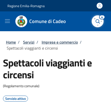
Salta al contenuto principale
Skip to footer content
Regione Emilia-Romagna
AI
Comune di Cadeo
Briciole di pane
Home
/
Servizi
/
Imprese e commercio
/
Spettacoli viaggianti e circensi
Spettacoli viaggianti e
circensi
(Regolamento comunale)
Servizio attivo