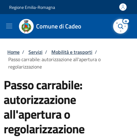
Salta al contenuto principale
Skip to footer content
Regione Emilia-Romagna
AI
Comune di Cadeo
Briciole di pane
Home
/
Servizi
/
Mobilità e trasporti
/
Passo carrabile: autorizzazione all'apertura o
regolarizzazione
Passo carrabile:
autorizzazione
all'apertura o
regolarizzazione