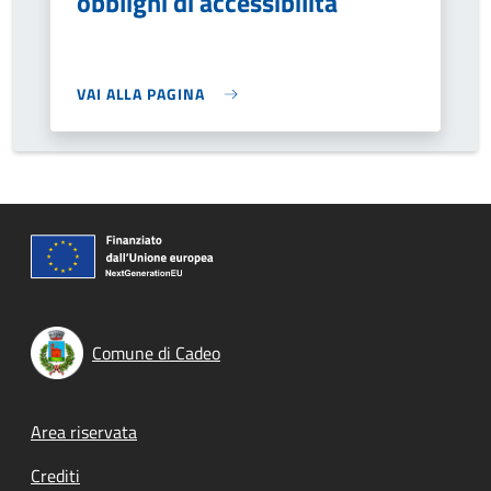
obblighi di accessibilità
VAI ALLA PAGINA
Comune di Cadeo
Footer menu
Area riservata
Crediti