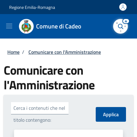
Salta al contenuto principale
Skip to footer content
Regione Emilia-Romagna
AI
Comune di Cadeo
Briciole di pane
Home
/
Comunicare con l'Amministrazione
Comunicare con
l'Amministrazione
Cerca i contenuti che nel
titolo contengono: